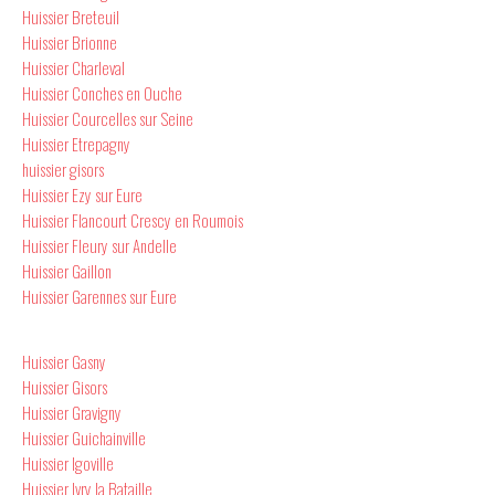
Huissier Breteuil
Huissier Brionne
Huissier Charleval
Huissier Conches en Ouche
Huissier Courcelles sur Seine
Huissier Etrepagny
huissier gisors
Huissier Ezy sur Eure
Huissier Flancourt Crescy en Roumois
Huissier Fleury sur Andelle
Huissier Gaillon
Huissier Garennes sur Eure
Huissier Gasny
Huissier Gisors
Huissier Gravigny
Huissier Guichainville
Huissier Igoville
Huissier Ivry la Bataille