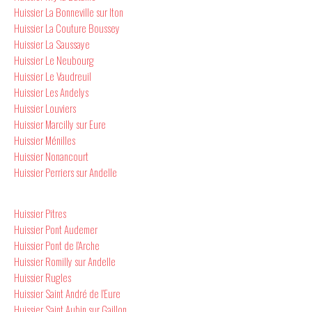
Huissier La Bonneville sur Iton
Huissier La Couture Boussey
Huissier La Saussaye
Huissier Le Neubourg
Huissier Le Vaudreuil
Huissier Les Andelys
Huissier Louviers
Huissier Marcilly sur Eure
Huissier Ménilles
Huissier Nonancourt
Huissier Perriers sur Andelle
Huissier Pitres
Huissier Pont Audemer
Huissier Pont de l’Arche
Huissier Romilly sur Andelle
Huissier Rugles
Huissier Saint André de l’Eure
Huissier Saint Aubin sur Gaillon