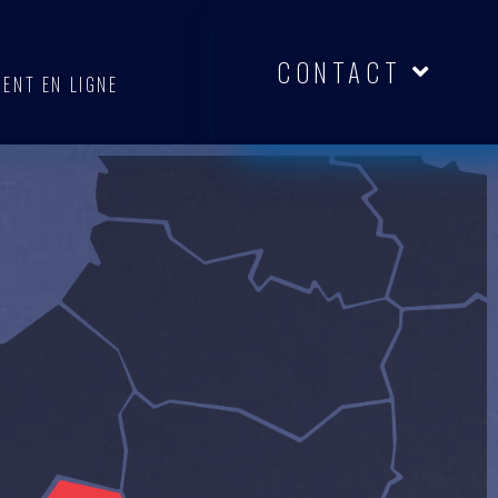
CONTACT
MENT EN LIGNE
76
76
76