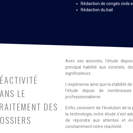
Rédaction de congés civils
Rédaction du bail
Avec ses associés, l’étude dispose
principal habilité aux constats, d
significateurs.
ÉACTIVITÉ
L’expérience ainsi que la stabilité d
ANS LE
l’étude depuis de nombreuses 
professionnalisme.
RAITEMENT DES
Enfin, conscient de l’évolution de la
la technologie, notre étude s’est 
OSSIERS
de répondre aux attentes et évo
constamment notre réactivité.