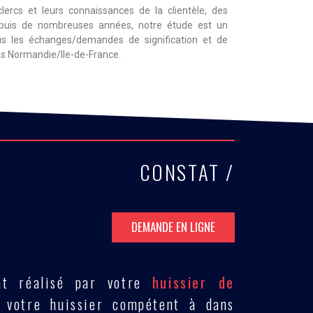
lercs et leurs connaissances de la clientèle, des
depuis de nombreuses années, notre étude est un
tous les échanges/demandes de signification et de
s Normandie/Ile-de-France.
CONSTAT /
DEMANDE EN LIGNE
at réalisé par votre
huissier de
votre huissier compétent à dans